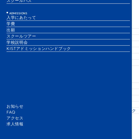
スクールバス
ADMISSIONS
The Comet Blog
P0
入学にあたって
ABOUT
LEARNING
学費
KISTについて
KISTでの学び
出願
スクールプロフィール
PYP / K1–G5
スクールツアー
創立者のビジョン
LSP / G6–G8
学校説明会
学校の歴史
IGCSE / G9–G10
KISTアドミッションハンドブック
​教育リーダーシップチーム
DP / G11–G12
校歌
学習成果
セーフガーディング
進学実績
LIFE
ADMISSIONS
KISTでの生活
入学にあたって
課外活動
学費
施設紹介
出願
スクールバス
スクールツアー
学校説明会
お知らせ
KISTアドミッションハンドブック
FAQ
アクセス
お知らせ
FAQ
アクセス
求人情報
求人情報