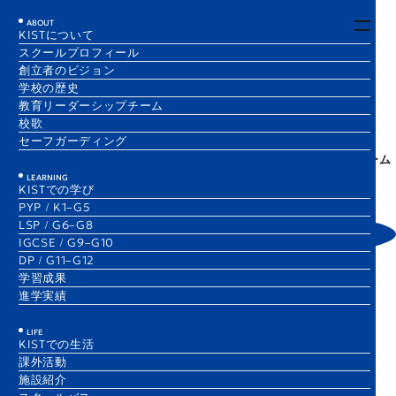
EN
JA
ABOUT
KISTについて
スクールプロフィール
P0
創立者のビジョン
学校の歴史
​教育リーダーシップチーム
校歌
セーフガーディング
1 Dec 2025
KIPS News
P0
P1
1 Dec 2025
LSP News
P0
P0/P1クラスより……
KIST Festival 2025—LSPホーム
ルーム活動のハイライト
LEARNING
Hitomi Hirakawa
KISTでの学び
P0/P1 Teacher
Hannah Cowie
PYP / K1–G5
LSP Coordinator
LSP / G6–G8
IGCSE / G9–G10
DP / G11–G12
学習成果
1 Sep 2025
KIPS News
P0
P1
進学実績
P0/P1クラスより・・・
Minami Nose
LIFE
KISTでの生活
Nurse
課外活動
施設紹介