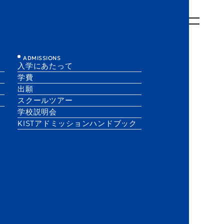
について
KISTでの学び
KISTでの生活
入学にあたって
EN
JA
ADMISSIONS
入学にあたって
学費
出願
スクールツアー
学校説明会
KISTアドミッションハンドブック