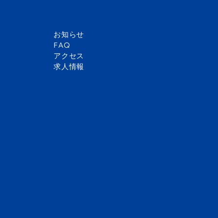
お知らせ
FAQ
The Comet Blog
LSP News
アクセス
ABOUT
LEARNING
求人情報
KISTについて
KISTでの学び
スクールプロフィール
PYP / K1–G5
創立者のビジョン
LSP / G6–G8
学校の歴史
IGCSE / G9–G10
​教育リーダーシップチーム
DP / G11–G12
校歌
学習成果
セーフガーディング
進学実績
K. International School Tokyo
ケイインターナショナルスクール東京