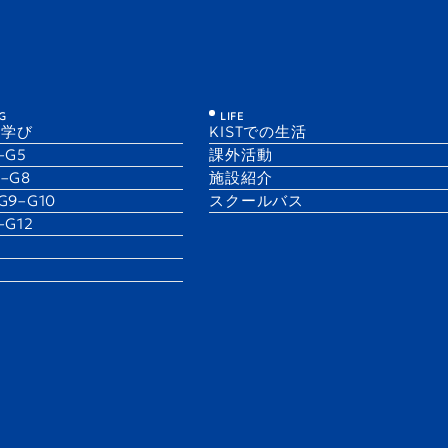
KIST
G
LIFE
の学び
KISTでの生活
1–G5
課外活動
6–G8
施設紹介
 G9–G10
スクールバス
1–G12
LSP News
ack! 2025–26年度のスター