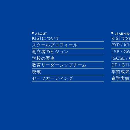
LSP News
ABOUT
LEARNIN
KISTについて
KISTで
スクールプロフィール
PYP / K
創立者のビジョン
LSP / G
学校の歴史
IGCSE /
​教育リーダーシップチーム
DP / G1
校歌
学習成果
セーフガーディング
進学実績
1 Dec 2025
LSP News
P0
1 Sep 2025
KIST Festival 2025—LSPホームルーム
Welcome b
活動のハイライト
トにあたり
Hannah Cowie
Hannah Cowie
LSP Coordinator
LSP Coordinator