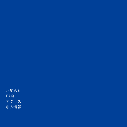
らえたらと思っています。あなたの番です！最後に、みなさんもこのチェ
スパズルに挑戦してみてください！
白の手番で8手でチェックメイトせよ：
お知らせ
FAQ
アクセス
求人情報