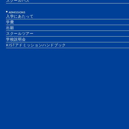
スクールバス
ADMISSIONS
入学にあたって
学費
出願
スクールツアー
学校説明会
KISTアドミッションハンドブック
今年、チェスクラブがついに復活しました！しかも今回は、生徒が主体と
なって運営しています。クラブを復活させたNoah（G10A）が、このクラ
ブを再開したきっかけや活動内容、今後の展望について紹介します。
クラブを再開しようと思った理由は？
私が初めてチェスに出会ったのは5歳のとき。父が教えてくれたのがきっ
かけでした。以来、チェスは私のモチベーションの源であり、退屈な時間
を救ってくれる存在でもありました。決定的だったのは、2021年にオンラ