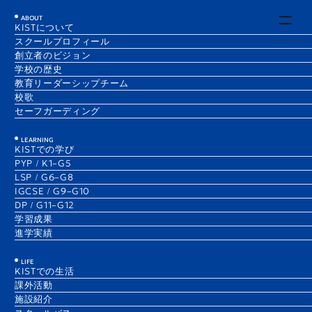
EN
JA
ABOUT
KISTについて
スクールプロフィール
チェスクラブ、復活！
創立者のビジョン
1 Dec 2025
学校の歴史
Noah
​教育リーダーシップチーム
G10A
校歌
セーフガーディング
LEARNING
KISTでの学び
PYP / K1–G5
LSP / G6–G8
IGCSE / G9–G10
DP / G11–G12
学習成果
進学実績
LIFE
KISTでの生活
課外活動
施設紹介