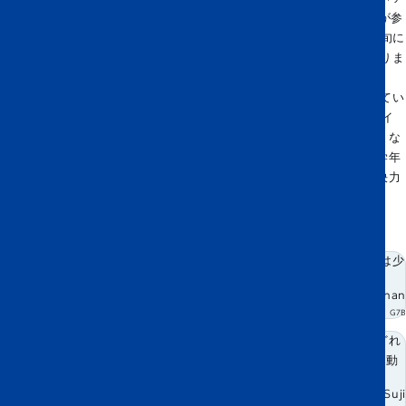
ビエーション（航空）」という言葉が難しそうに聞こえ、多くの下級生が参
加をためらっていました。しかし、理科の先生方の協力を得て、9月初旬に
最初の公式セッションを開催することができ、そこからすべてが始まりま
した。
私たちのクラブでは、理論の学習よりも実践的なチーム活動を重視してい
ます。たとえば、最近のセッションでは「揚力の公式」を用いて、A3サイ
ズの大型紙飛行機を設計・改良するという活動を行いました。このような
体験を通して、航空の概念を実際に見て理解できるだけでなく、どの学年
の生徒も平等に参加できるようになっており、自信や協調性、問題解決力
を育むことができます。
クラブメンバーの感想をいくつか紹介します。
飛行機がどうやって飛ぶのかを学ぶのはとてもおもしろいです。計算は少
し難しいけれど、興味深いし、もっと学びたいと思います。
Ethan
G7B
アビエーションクラブで一番楽しいのは、飛行機の仕組みや、飛行にどれ
だけ多くの科学や技術が使われているかを学べることです。航空を“移動
手段”以上のものとして見るようになりました。
Suji