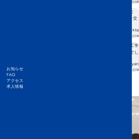
G10B
航空分野にますます興味を持つようになり、これからもっと学びたいと
思っています。リーダーたちが実生活での物理の応用を、ゲームなどを交
えながらわかりやすく説明してくれるのが良かったです。
Avyukta
G11B
活動を通して飛行機の物理についてより深く理解でき、航空の技術や工学
への感謝の気持ちが高まりました。実践的なチャレンジが一番刺激的でし
た。
Abhigyan
お知らせ
G11B
FAQ
アクセス
求人情報