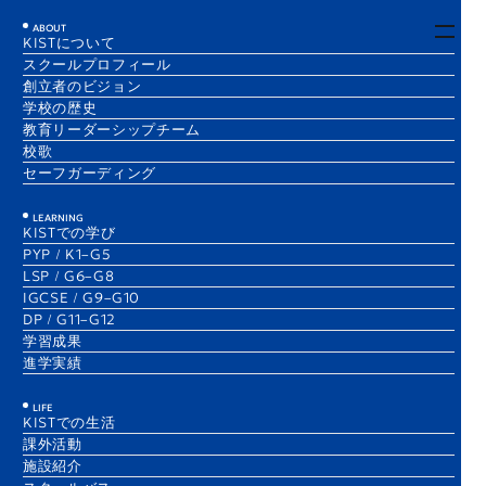
EN
JA
ABOUT
KISTについて
スクールプロフィール
STEM-based J. Aviation Club
創立者のビジョン
1 Dec 2025
DP
学校の歴史
Jiahang
​教育リーダーシップチーム
G11A
校歌
セーフガーディング
LEARNING
KISTでの学び
PYP / K1–G5
LSP / G6–G8
IGCSE / G9–G10
DP / G11–G12
学習成果
進学実績
LIFE
KISTでの生活
課外活動
施設紹介