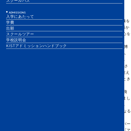
スクールバス
ADMISSIONS
入学にあたって
私の航空への情熱は、「揚力（lift）」や「抗力（drag）」という言葉の意味を
学費
理解する前から始まりました。子どものころ、あの巨大な飛行機が地面か
出願
ら軽々と浮かび上がり、翼が雲をなめらかに切り裂くように飛ぶ姿に心を
スクールツアー
学校説明会
奪われ、それが航空への興味の原点となりました。
KISTアドミッションハンドブック
本格的に航空科学に興味を持ったのは、2019年に成田空港の航空科学博
物館を訪れたときです。退役したダグラスDC-8のコックピットに座り、
数えきれないスイッチやノブ、センサー、アナログ式の高度計を前にし
て、まるで別世界のように感じました。複雑でしたが、それ以上に魅了さ
れました。それ以来、飛行の科学―揚力、推力、抗力、そして航空機を支え
る精密な工学―を学びたいという気持ちが強まりました。時間があるとき
には、YouTuberの
Captain JoeやMentor Pilotの動画を見て（今でも時々見ています）、飛
行の空力的原理を学ぶだけでなく、より深く考えるきっかけをもらいまし
た。もはや単なる憧れではなく、完全にその世界に引き込まれていまし
た。やがてそれは夢へと変わりました―いつかAirbus A350の機長になる
という夢です。
クラブを立ち上げるのは簡単ではありませんでした。友人以外のメンバー
を集めるのは最初とても難しく、ほとんど不可能に思えるほどでした。「ア