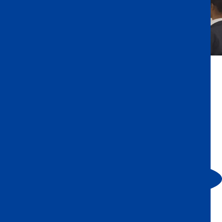
Jiahang
G11A