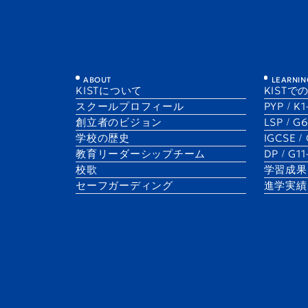
図書室ニュース — Elementary L
ABOUT
LEARNIN
KISTについて
KISTで
1 Dec 2025
Library News
スクールプロフィール
PYP / K
Sheyla Mattos
創立者のビジョン
LSP / G
Elementary Library Supervisor
学校の歴史
IGCSE /
​教育リーダーシップチーム
DP / G1
校歌
学習成果
セーフガーディング
進学実績