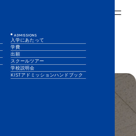
について
KISTでの学び
KISTでの生活
入学にあたって
EN
JA
ADMISSIONS
入学にあたって
学費
出願
スクールツアー
学校説明会
KISTアドミッションハンドブック