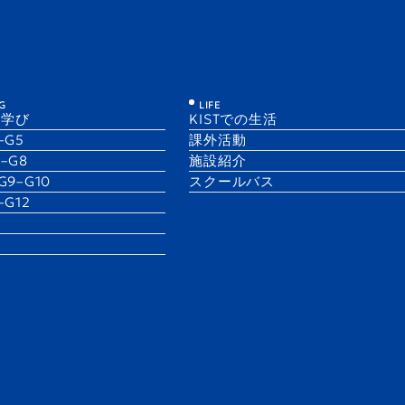
KIST
ibrary
G
LIFE
の学び
KISTでの生活
1–G5
課外活動
6–G8
施設紹介
 G9–G10
スクールバス
1–G12