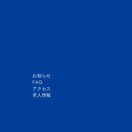
9月27日の早朝、私たちはスピーチを手に、外交への意欲を胸
いました。今回の会議では、ECOSOC（経済社会理事会）にお
た。議題は『戦争後における国際的対応』で、私たちにとっては
ともあり、始まる前からとても緊張していました。議論は白熱し
構築に関する活発な外交討論が繰り広げられました。
何より驚いたのは、委員会全体の熱気でした。POI（質問ポイ
中で最適な決議案をまとめるために全員が真剣に議論を重ねて
きたことは光栄であり、自分たちの意見をPOIや動議を通して
きました。私たちの上級委員会は、議論が非常に白熱し、昼食時
お知らせ
的に提出された3つの決議案はすべて可決されました。午前の激
FAQ
をテーマとした危機委員会が行われ、全参加者が集まり議論し
アクセス
私は中華人民共和国の代表として参加しており、特に危機委員
求人情報
す。ロシア代表が中国が北朝鮮崩壊に関与していると疑いをか
ピーチ後、自分のPOIで論理的に相手の矛盾点を指摘すること
私たちは今でも、初めてMUNに参加したときのことを鮮明に覚え