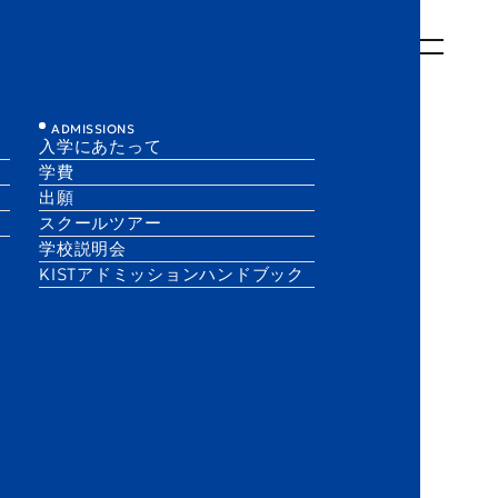
について
KISTでの学び
KISTでの生活
入学にあたって
EN
JA
ADMISSIONS
入学にあたって
学費
出願
スクールツアー
学校説明会
KISTアドミッションハンドブック