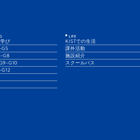
KIST
たち
G
LIFE
の学び
KISTでの生活
1–G5
課外活動
6–G8
施設紹介
 G9–G10
スクールバス
1–G12