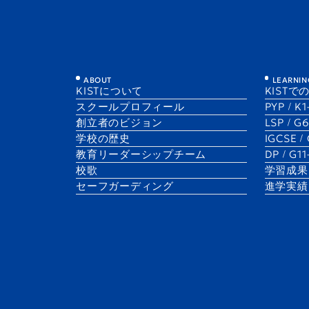
SIS MUNに参加したKIST生徒
ABOUT
LEARNIN
KISTについて
KISTで
1 Dec 2025
スクールプロフィール
PYP / K
Benjamin Edwards
Kanade
Joanne
創立者のビジョン
LSP / G
Secondary I&S/Economics Teacher
G11A
G11A
学校の歴史
IGCSE /
​教育リーダーシップチーム
DP / G1
校歌
学習成果
セーフガーディング
進学実績