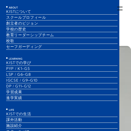
EN
JA
ABOUT
KISTについて
スクールプロフィール
Everyday English
創立者のビジョン
1 Dec 2025
学校の歴史
Matthew Archer
​教育リーダーシップチーム
Elementary School Principal
校歌
セーフガーディング
LEARNING
KISTでの学び
PYP / K1–G5
LSP / G6–G8
IGCSE / G9–G10
DP / G11–G12
学習成果
進学実績
LIFE
KISTでの生活
課外活動
施設紹介