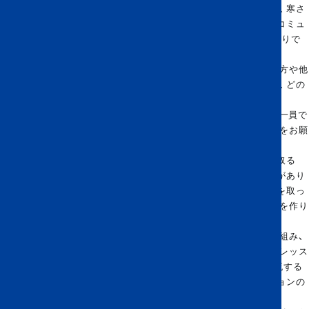
困っていましたが、スタッフの方が英語で案内してくれたおかげで、寒さ
を避けてすぐ館内に入ることができました。その一方で、英語でのコミュ
ニケーションが難しいらしく、Google翻訳を使ったり、身振り手振りで
一生懸命伝えようとしている家族の姿も見かけました。
この旅から戻った後、日本語でのコミュニケーションが難しい先生方や他
のご家族と、よりよい形でやりとりをしたいと願う保護者の方々を、どの
ように支援できるかという思いが芽生えました。
KISTでは、英語が私たちをつなぐ共通言語であり、コミュニティの一員で
あると感じさせてくれる存在です。ご家庭には英語学習のサポートをお願
いし、面談や学校からのお知らせも英語で行っています。
日本人の友人から、英語学習が「どのようにコミュニケーションを取る
か」よりも、言語の技術的な側面に重きが置かれがちだと聞くことがあり
ます。そこで私は、保護者の皆さまが先生方とコミュニケーションを取っ
たり、お子様が身につけている英語を理解する助けとなるレッスンを作り
たいと考えました。
しかし、参加してくださっている保護者の皆さまの素晴らしい取り組み、
そして保護者ボランティアの皆さまの温かい協力のおかげで、このレッス
ンは単なる「クラス」を超えたものとなりました。学年を越えて交流する
場となり、間違いを恐れず学べる雰囲気が生まれ、コミュニケーションの
重要性に焦点を当てることができています。