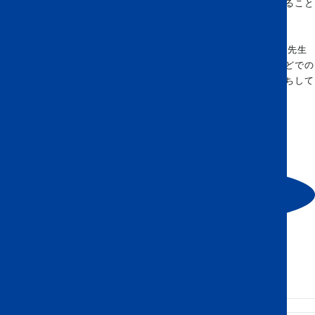
またレッスンの準備を行う中で、私自身も日本語の理解をより深めること
ができ、英語と日本語で言葉を選ぶ際の意識が高まりました。
もしEveryday Englishクラスの参加にご興味がありましたら、E-
Communicationsにてお送りしたリンクからお申し込みください。先生
方や他のご家族とのコミュニケーション、あるいは次の海外旅行などでの
英語力向上につながるかと思います。皆さまのご参加を心よりお待ちして
おります。
Matthew Archer
Elementary School Principal
The Comet Blog
Everyday English
ABOUT
LEARNING
KISTについて
KISTでの学び
スクールプロフィール
PYP / K1–G5