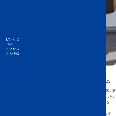
お知らせ
FAQ
アクセス
求人情報
学校コミュニティ内のコミュニケーションを支える取り組み
昨年のクリスマス、私は3年ぶりにヨーロッパへ帰省しました。その際、英
語でコミュニケーションができることのありがたさを改めて感じました。
ドイツ、イギリス、フランスを訪れましたが、どの国でも英語で問題な
く、快適にやりとりができたのです。
パリでは、ルーブル美術館の外で、どの長い列に並べばよいか分からず