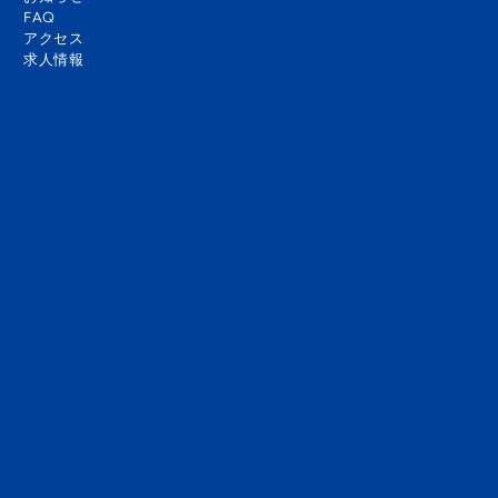
FAQ
アクセス
求人情報